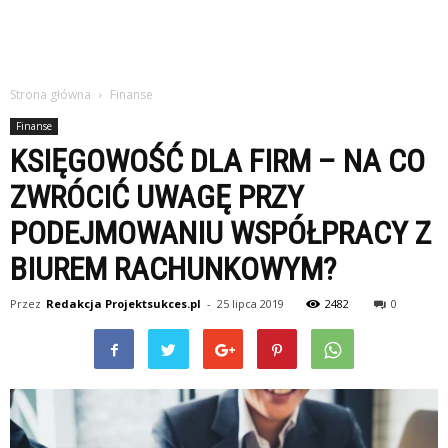
Strona główna
Finanse
Finanse
KSIĘGOWOŚĆ DLA FIRM – NA CO
ZWRÓCIĆ UWAGĘ PRZY
PODEJMOWANIU WSPÓŁPRACY Z
BIUREM RACHUNKOWYM?
Przez
Redakcja Projektsukces.pl
-
25 lipca 2019
2482
0