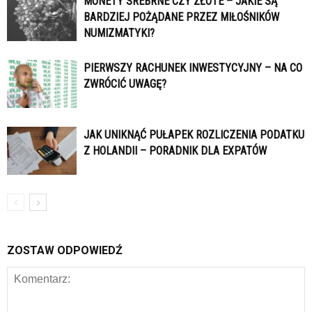
MONETY SREBRNE CZY ZŁOTE – JAKIE SĄ
BARDZIEJ POŻĄDANE PRZEZ MIŁOŚNIKÓW
NUMIZMATYKI?
PIERWSZY RACHUNEK INWESTYCYJNY – NA CO
ZWRÓCIĆ UWAGĘ?
JAK UNIKNĄĆ PUŁAPEK ROZLICZENIA PODATKU
Z HOLANDII – PORADNIK DLA EXPATÓW
ZOSTAW ODPOWIEDŹ