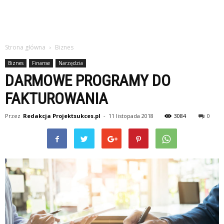
Strona główna
Biznes
Biznes
Finanse
Narzędzia
DARMOWE PROGRAMY DO
FAKTUROWANIA
Przez
Redakcja Projektsukces.pl
-
11 listopada 2018
3084
0