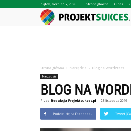
piątek, sierpień 7, 2026
Strona główna
O nas
R
Strona główna
Narzędzia
Blog na WordPress
Narzędzia
BLOG NA WORD
Przez
Redakcja Projektsukces.pl
-
25 listopada 2019
Podziel się na Facebooku
Tweet (Ćw