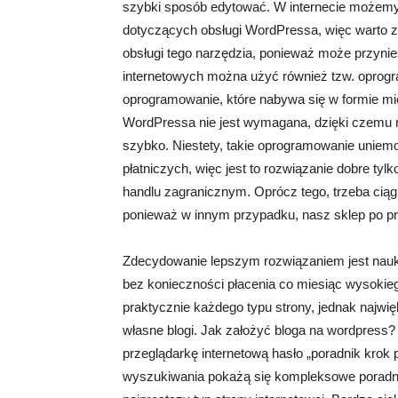
szybki sposób edytować. W internecie możemy
dotyczących obsługi WordPressa, więc warto 
obsługi tego narzędzia, ponieważ może przyni
internetowych można użyć również tzw. oprogra
oprogramowanie, które nabywa się w formie mi
WordPressa nie jest wymagana, dzięki czemu m
szybko. Niestety, takie oprogramowanie uniemo
płatniczych, więc jest to rozwiązanie dobre tylk
handlu zagranicznym. Oprócz tego, trzeba cią
ponieważ w innym przypadku, nasz sklep po pro
Zdecydowanie lepszym rozwiązaniem jest nauka
bez konieczności płacenia co miesiąc wysok
praktycznie każdego typu strony, jednak najwi
własne blogi. Jak założyć bloga na wordpress?
przeglądarkę internetową hasło „poradnik krok
wyszukiwania pokażą się kompleksowe poradniki