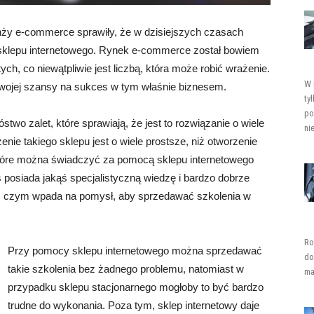
nży e-commerce sprawiły, że w dzisiejszych czasach
 sklepu internetowego. Rynek e-commerce został bowiem
ch, co niewątpliwie jest liczbą, która może robić wrażenie.
W 
swojej szansy na sukces w tym właśnie biznesem.
ty
po
wo zalet, które sprawiają, że jest to rozwiązanie o wiele
ni
enie takiego sklepu jest o wiele prostsze, niż otworzenie
które można świadczyć za pomocą sklepu internetowego
 posiada jakąś specjalistyczną wiedzę i bardzo dobrze
 z czym wpada na pomysł, aby sprzedawać szkolenia w
Ro
Przy pomocy sklepu internetowego można sprzedawać
do
takie szkolenia bez żadnego problemu, natomiast w
ma
przypadku sklepu stacjonarnego mogłoby to być bardzo
trudne do wykonania. Poza tym, sklep internetowy daje