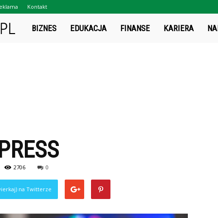
eklama
Kontakt
Projektsukces.pl
BIZNES
EDUKACJA
FINANSE
KARIERA
NA
PRESS
2706
0
ierkaj) na Twitterze