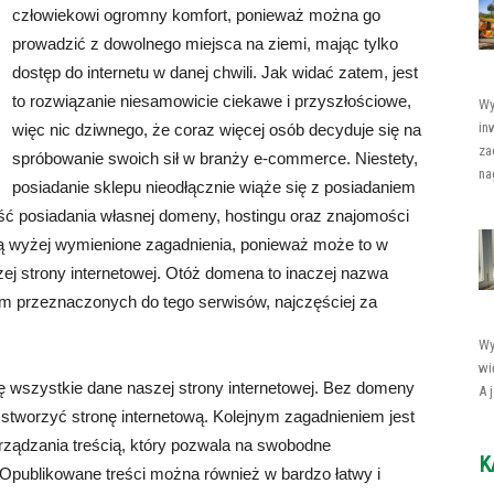
człowiekowi ogromny komfort, ponieważ można go
prowadzić z dowolnego miejsca na ziemi, mając tylko
dostęp do internetu w danej chwili. Jak widać zatem, jest
to rozwiązanie niesamowicie ciekawe i przyszłościowe,
Wy
in
więc nic dziwnego, że coraz więcej osób decyduje się na
za
spróbowanie swoich sił w branży e-commerce. Niestety,
nag
posiadanie sklepu nieodłącznie wiąże się z posiadaniem
ność posiadania własnej domeny, hostingu oraz znajomości
 wyżej wymienione zagadnienia, ponieważ może to w
j strony internetowej. Otóż domena to inaczej nazwa
em przeznaczonych do tego serwisów, najczęściej za
Wy
wi
się wszystkie dane naszej strony internetowej. Bez domeny
A 
 stworzyć stronę internetową. Kolejnym zagadnieniem jest
ządzania treścią, który pozwala na swobodne
K
. Opublikowane treści można również w bardzo łatwy i