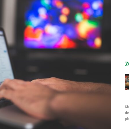
Z
Sł
de
pl