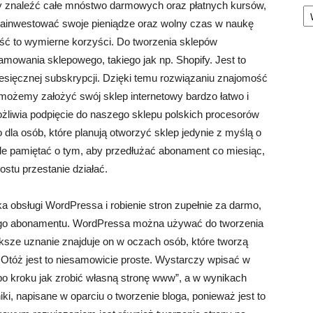
Ka
 znaleźć całe mnóstwo darmowych oraz płatnych kursów,
zainwestować swoje pieniądze oraz wolny czas w naukę
eść to wymierne korzyści. Do tworzenia sklepów
mowania sklepowego, takiego jak np. Shopify. Jest to
esięcznej subskrypcji. Dzięki temu rozwiązaniu znajomość
ożemy założyć swój sklep internetowy bardzo łatwo i
żliwia podpięcie do naszego sklepu polskich procesorów
o dla osób, które planują otworzyć sklep jedynie z myślą o
gle pamiętać o tym, aby przedłużać abonament co miesiąc,
stu przestanie działać.
 obsługi WordPressa i robienie stron zupełnie za darmo,
iego abonamentu. WordPressa można używać do tworzenia
ększe uznanie znajduje on w oczach osób, które tworzą
 Otóż jest to niesamowicie proste. Wystarczy wpisać w
 po kroku jak zrobić własną stronę www”, a w wynikach
, napisane w oparciu o tworzenie bloga, ponieważ jest to