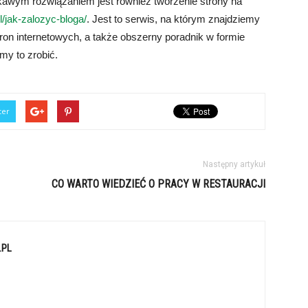
iekawym rozwiązaniem jest również tworzenie strony na
l/jak-zalozyc-bloga/
. Jest to serwis, na którym znajdziemy
ron internetowych, a także obszerny poradnik w formie
my to zrobić.
ter
Następny artykuł
CO WARTO WIEDZIEĆ O PRACY W RESTAURACJI
.PL