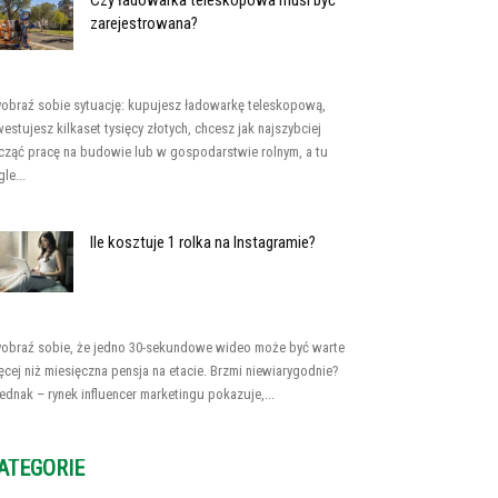
Czy ładowarka teleskopowa musi być
zarejestrowana?
obraź sobie sytuację: kupujesz ładowarkę teleskopową,
westujesz kilkaset tysięcy złotych, chcesz jak najszybciej
cząć pracę na budowie lub w gospodarstwie rolnym, a tu
le...
Ile kosztuje 1 rolka na Instagramie?
obraź sobie, że jedno 30-sekundowe wideo może być warte
ęcej niż miesięczna pensja na etacie. Brzmi niewiarygodnie?
jednak – rynek influencer marketingu pokazuje,...
ATEGORIE