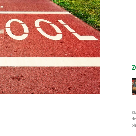
Z
Sł
de
pl