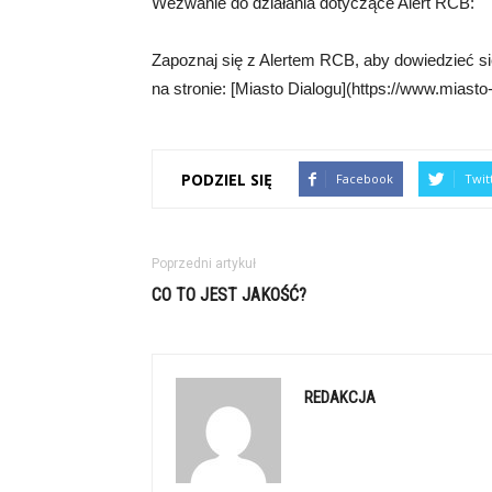
Wezwanie do działania dotyczące Alert RCB:
Zapoznaj się z Alertem RCB, aby dowiedzieć się
na stronie: [Miasto Dialogu](https://www.miasto-d
PODZIEL SIĘ
Facebook
Twit
Poprzedni artykuł
CO TO JEST JAKOŚĆ?
REDAKCJA