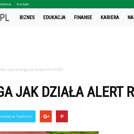
eklama
Kontakt
Projektsukces.pl
BIZNES
EDUKACJA
FINANSE
KARIERA
NA
Na czym polega Jak działa Alert RCB?
A JAK DZIAŁA ALERT 
ierkaj) na Twitterze