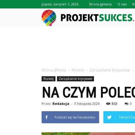
piątek, sierpień 7, 2026
Strona główna
O nas
R
Strona główna
Rozwój
Zarządzanie kryzysowe
Rozwój
Zarządzanie kryzysowe
NA CZYM POLEG
Przez
Redakcja
-
3 listopada 2024
853
0
Podziel się na Facebooku
Tweet (Ćw