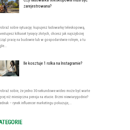
Czy ładowarka teleskopowa musi być
zarejestrowana?
obraź sobie sytuację: kupujesz ładowarkę teleskopową,
westujesz kilkaset tysięcy złotych, chcesz jak najszybciej
cząć pracę na budowie lub w gospodarstwie rolnym, a tu
le...
Ile kosztuje 1 rolka na Instagramie?
obraź sobie, że jedno 30-sekundowe wideo może być warte
ęcej niż miesięczna pensja na etacie. Brzmi niewiarygodnie?
jednak – rynek influencer marketingu pokazuje,...
ATEGORIE