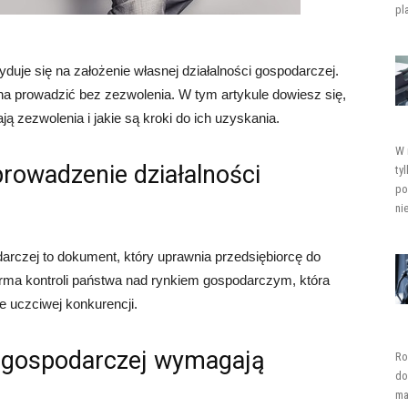
pl
duje się na założenie własnej działalności gospodarczej.
na prowadzić bez zezwolenia. W tym artykule dowiesz się,
ą zezwolenia i jakie są kroki do ich uzyskania.
W 
prowadzenie działalności
ty
po
ni
arczej to dokument, który uprawnia przedsiębiorcę do
forma kontroli państwa nad rynkiem gospodarczym, która
 uczciwej konkurencji.
ci gospodarczej wymagają
Ro
do
ma