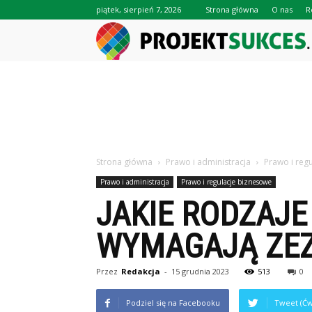
piątek, sierpień 7, 2026
Strona główna
O nas
R
Strona główna
Prawo i administracja
Prawo i reg
Prawo i administracja
Prawo i regulacje biznesowe
JAKIE RODZAJE
WYMAGAJĄ ZE
Przez
Redakcja
-
15 grudnia 2023
513
0
Podziel się na Facebooku
Tweet (Ćw