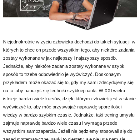
Niejednokrotnie w życiu człowieka dochodzi do takich sytuacji, w
których to chce on przede wszystkim tego, aby niektóre zadania
zostały wykonane w jak najlepszy i najszybszy sposób.
Jednakże, aby niektóre zadania zostały wykonane w szybki
sposób to trzeba odpowiednio je wyćwiczyć. Doskonałym
przykładem może okazać się to, gdy my sami zdecydujemy się
na to ,aby nauczyć się techniki szybkiej nauki. W XXI wieku
istnieje bardzo wiele kursów, dzięki którym człowiek jest w stanie
wyćwiczyć to, aby móc przyswajać naprawdę spore ilości
wiedzy w bardzo szybkim czasie. Jednakże, taki trening umysłu
zajmuje naprawdę bardzo wiele czasu i wymaga przede
wszystkim samozaparcia. Jeżeli nie będziemy stosowali się do
zasad systematycznej nauki to niestety, ale nie uda nam się