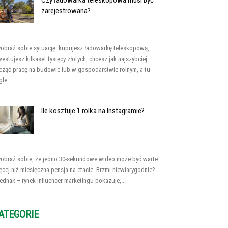
Czy ładowarka teleskopowa musi być
zarejestrowana?
obraź sobie sytuację: kupujesz ładowarkę teleskopową,
westujesz kilkaset tysięcy złotych, chcesz jak najszybciej
cząć pracę na budowie lub w gospodarstwie rolnym, a tu
le...
Ile kosztuje 1 rolka na Instagramie?
obraź sobie, że jedno 30-sekundowe wideo może być warte
ęcej niż miesięczna pensja na etacie. Brzmi niewiarygodnie?
jednak – rynek influencer marketingu pokazuje,...
ATEGORIE