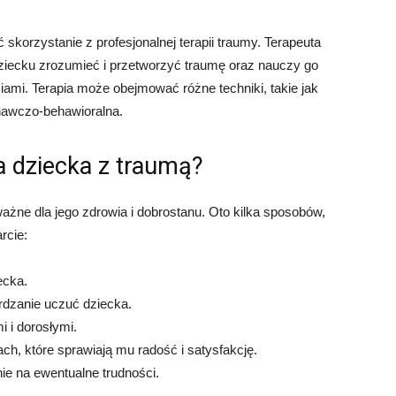
korzystanie z profesjonalnej terapii traumy. Terapeuta
dziecku zrozumieć i przetworzyć traumę oraz nauczy go
ciami. Terapia może obejmować różne techniki, takie jak
znawczo-behawioralna.
a dziecka z traumą?
ażne dla jego zdrowia i dobrostanu. Oto kilka sposobów,
rcie:
ecka.
rdzanie uczuć dziecka.
i i dorosłymi.
ch, które sprawiają mu radość i satysfakcję.
ie na ewentualne trudności.