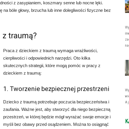
ności z zasypianiem, koszmary senne lub nocne lęki.
 na bóle głowy, brzucha lub inne dolegliwości fizyczne bez
Wy
 z traumą?
in
za
nag
Praca z dzieckiem z traumą wymaga wrażliwości,
cierpliwości i odpowiednich narzędzi. Oto kilka
skutecznych strategii, które mogą pomóc w pracy z
dzieckiem z traumą:
1. Tworzenie bezpiecznej przestrzeni
Wy
wi
Dziecko z traumą potrzebuje poczucia bezpieczeństwa i
A 
zaufania. Ważne jest, aby stworzyć dla niego bezpieczną
przestrzeń, w której będzie mógł wyrażać swoje emocje i
K
myśli bez obawy przed osądzeniem. Można to osiągnąć