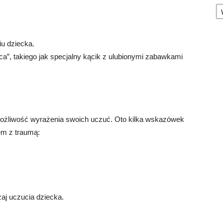
Ka
iu dziecka.
a”, takiego jak specjalny kącik z ulubionymi zabawkami
możliwość wyrażenia swoich uczuć. Oto kilka wskazówek
em z traumą:
zaj uczucia dziecka.