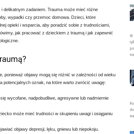
 i delikatnym zadaniem. Trauma może mieć różne
osoby, wypadki czy przemoc domowa. Dzieci, które
ej opieki i wsparcia, aby poradzić sobie z trudnościami,
mówimy, jak pracować z dzieckiem z traumą i jak zapewnić
W 
logiczne.
ty
po
ni
traumą?
, ponieważ objawy mogą się różnić w zależności od wieku
ka potencjalnych oznak, na które warto zwrócić uwagę:
się wycofane, nadpobudliwe, agresywne lub nadmiernie
Ro
do
ziecko może mieć trudności w skupieniu uwagi i osiąganiu
ma
wiać objawy depresji, lęku, gniewu lub niepokoju.