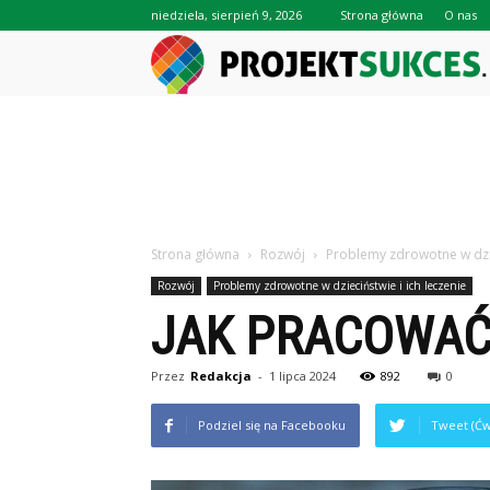
niedziela, sierpień 9, 2026
Strona główna
O nas
Strona główna
Rozwój
Problemy zdrowotne w dzie
Rozwój
Problemy zdrowotne w dzieciństwie i ich leczenie
JAK PRACOWAĆ 
Przez
Redakcja
-
1 lipca 2024
892
0
Podziel się na Facebooku
Tweet (Ćw