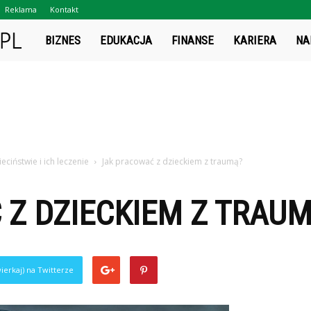
Reklama
Kontakt
Projektsukces.pl
BIZNES
EDUKACJA
FINANSE
KARIERA
NA
ciństwie i ich leczenie
Jak pracować z dzieckiem z traumą?
Z DZIECKIEM Z TRAU
ierkaj) na Twitterze