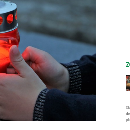
Z
Sł
de
pl