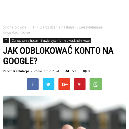
Strona główna
IT
Zarządzanie hasłami i uwierzytelnianie
dwuskładnikowe
IT
Zarządzanie hasłami i uwierzytelnianie dwuskładnikowe
JAK ODBLOKOWAĆ KONTO NA
GOOGLE?
Przez
Redakcja
-
26 kwietnia 2024
771
0