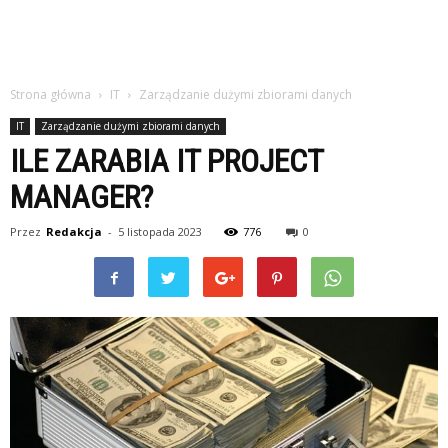
Strona główna
IT
Zarządzanie dużymi zbiorami danych
IT
Zarządzanie dużymi zbiorami danych
ILE ZARABIA IT PROJECT
MANAGER?
Przez
Redakcja
-
5 listopada 2023
776
0