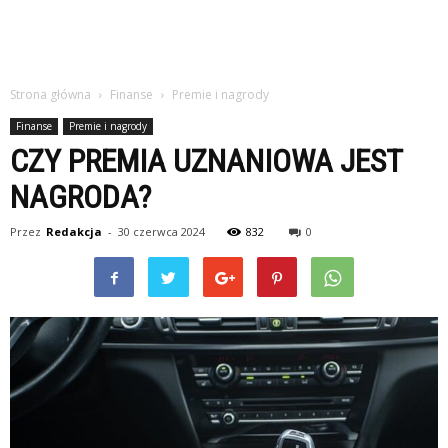
Strona główna
Finanse
Premie i nagrody
Finanse
Premie i nagrody
CZY PREMIA UZNANIOWA JEST
NAGRODA?
Przez
Redakcja
-
30 czerwca 2024
832
0