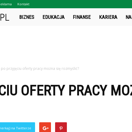
Reklama
Kontakt
Projektsukces.pl
BIZNES
EDUKACJA
FINANSE
KARIERA
NA
 po przyjęciu oferty pracy można się rozmyślić?
CIU OFERTY PRACY MO
ierkaj) na Twitterze