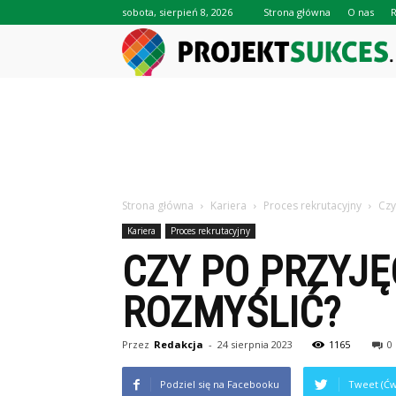
sobota, sierpień 8, 2026
Strona główna
O nas
Strona główna
Kariera
Proces rekrutacyjny
Czy
Kariera
Proces rekrutacyjny
CZY PO PRZYJĘ
ROZMYŚLIĆ?
Przez
Redakcja
-
24 sierpnia 2023
1165
0
Podziel się na Facebooku
Tweet (Ćw