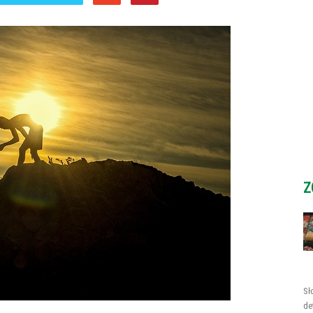
Z
Sł
de