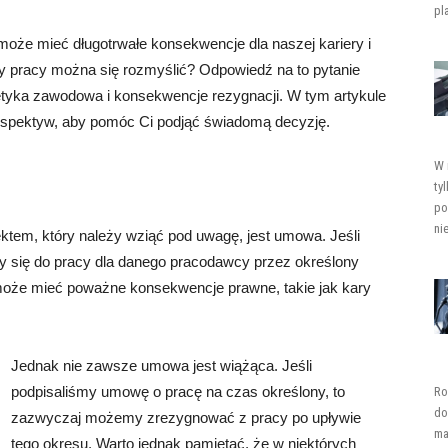
pl
 może mieć długotrwałe konsekwencje dla naszej kariery i
rty pracy można się rozmyślić? Odpowiedź na to pytanie
 etyka zawodowa i konsekwencje rezygnacji. W tym artykule
rspektyw, aby pomóc Ci podjąć świadomą decyzję.
W 
ty
po
ni
ektem, który należy wziąć pod uwagę, jest umowa. Jeśli
 się do pracy dla danego pracodawcy przez określony
może mieć poważne konsekwencje prawne, takie jak kary
Jednak nie zawsze umowa jest wiążąca. Jeśli
podpisaliśmy umowę o pracę na czas określony, to
Ro
do
zazwyczaj możemy zrezygnować z pracy po upływie
ma
tego okresu. Warto jednak pamiętać, że w niektórych