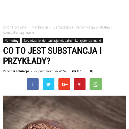
Strona główna
Marketing
Zarządzanie identyfikacją wizualną i
konsystencją marki
Marketing
Zarządzanie identyfikacją wizualną i konsystencją marki
CO TO JEST SUBSTANCJA I
PRZYKŁADY?
Przez
Redakcja
-
22 października 2024
870
0