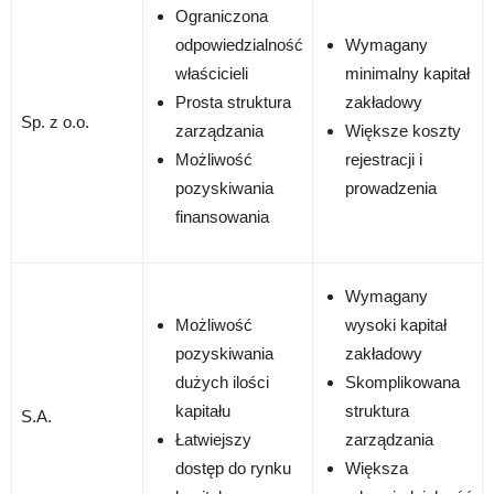
Ograniczona
odpowiedzialność
Wymagany
właścicieli
minimalny kapitał
Prosta struktura
zakładowy
Sp. z o.o.
zarządzania
Większe koszty
Możliwość
rejestracji i
pozyskiwania
prowadzenia
finansowania
Wymagany
Możliwość
wysoki kapitał
pozyskiwania
zakładowy
dużych ilości
Skomplikowana
kapitału
struktura
S.A.
Łatwiejszy
zarządzania
dostęp do rynku
Większa