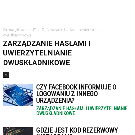
Strona główna
IT
Zarządzanie hasłami i uwierzytelnianie
dwuskładnikowe
ZARZĄDZANIE HASŁAMI I
UWIERZYTELNIANIE
DWUSKŁADNIKOWE
CZY FACEBOOK INFORMUJE O
LOGOWANIU Z INNEGO
URZĄDZENIA?
ZARZĄDZANIE HASŁAMI I UWIERZYTELNIANIE
DWUSKŁADNIKOWE
GDZIE JEST KOD REZERWOWY