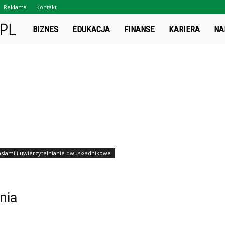
Reklama
Kontakt
Projektsukces.pl
BIZNES
EDUKACJA
FINANSE
KARIERA
NA
słami i uwierzytelnianie dwuskładnikowe
nia