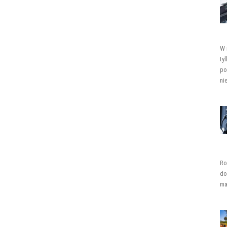
W 
ty
po
ni
Ro
do
ma