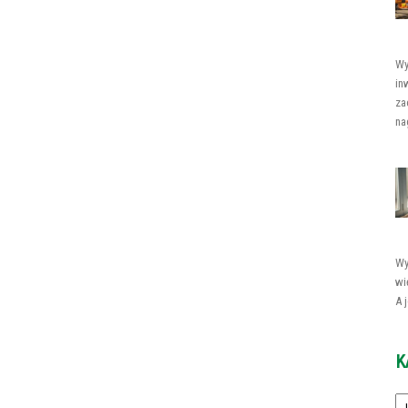
Wy
in
za
nag
Wy
wi
A 
K
Ka