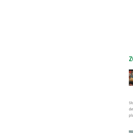
Z
Sł
de
pl