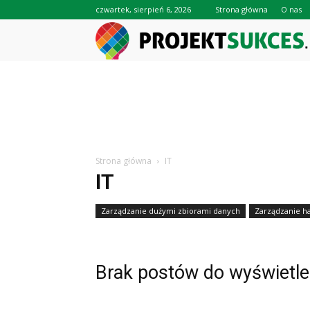
czwartek, sierpień 6, 2026
Strona główna
O nas
Strona główna
IT
IT
Zarządzanie dużymi zbiorami danych
Zarządzanie ha
Brak postów do wyświetle