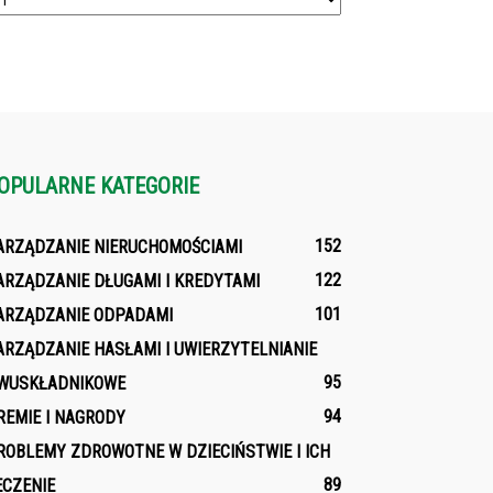
OPULARNE KATEGORIE
152
ARZĄDZANIE NIERUCHOMOŚCIAMI
122
ARZĄDZANIE DŁUGAMI I KREDYTAMI
101
ARZĄDZANIE ODPADAMI
ARZĄDZANIE HASŁAMI I UWIERZYTELNIANIE
95
WUSKŁADNIKOWE
94
REMIE I NAGRODY
ROBLEMY ZDROWOTNE W DZIECIŃSTWIE I ICH
89
ECZENIE