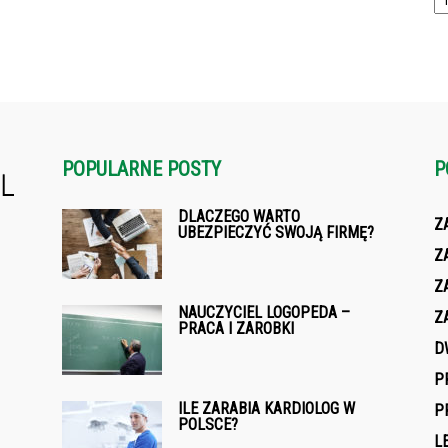
POPULARNE POSTY
P
DLACZEGO WARTO
Z
UBEZPIECZYĆ SWOJĄ FIRMĘ?
Z
Z
NAUCZYCIEL LOGOPEDA –
Z
PRACA I ZAROBKI
D
P
ILE ZARABIA KARDIOLOG W
P
POLSCE?
L