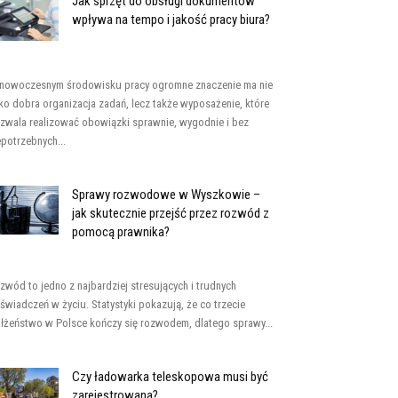
Jak sprzęt do obsługi dokumentów
wpływa na tempo i jakość pracy biura?
nowoczesnym środowisku pracy ogromne znaczenie ma nie
lko dobra organizacja zadań, lecz także wyposażenie, które
zwala realizować obowiązki sprawnie, wygodnie i bez
epotrzebnych...
Sprawy rozwodowe w Wyszkowie –
jak skutecznie przejść przez rozwód z
pomocą prawnika?
zwód to jedno z najbardziej stresujących i trudnych
świadczeń w życiu. Statystyki pokazują, że co trzecie
łżeństwo w Polsce kończy się rozwodem, dlatego sprawy...
Czy ładowarka teleskopowa musi być
zarejestrowana?