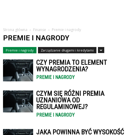
Strona główna
Finanse
Premie i nagrody
PREMIE I NAGRODY
Premie i nagrody
Zarządzanie długami i kredytami
CZY PREMIA TO ELEMENT
WYNAGRODZENIA?
PREMIE I NAGRODY
CZYM SIĘ RÓŻNI PREMIA
UZNANIOWA OD
REGULAMINOWEJ?
PREMIE I NAGRODY
JAKA POWINNA BYĆ WYSOKOŚĆ