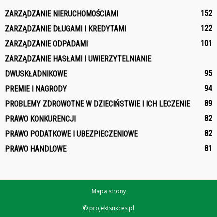
152
ZARZĄDZANIE NIERUCHOMOŚCIAMI
122
ZARZĄDZANIE DŁUGAMI I KREDYTAMI
101
ZARZĄDZANIE ODPADAMI
ZARZĄDZANIE HASŁAMI I UWIERZYTELNIANIE
95
DWUSKŁADNIKOWE
94
PREMIE I NAGRODY
89
PROBLEMY ZDROWOTNE W DZIECIŃSTWIE I ICH LECZENIE
82
PRAWO KONKURENCJI
82
PRAWO PODATKOWE I UBEZPIECZENIOWE
81
PRAWO HANDLOWE
Mapa strony
© projektsukces.pl